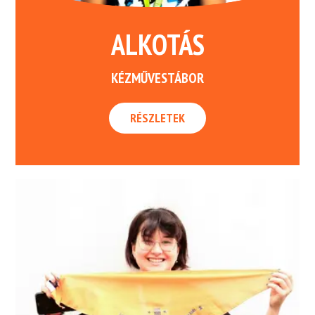
ALKOTÁS
KÉZMŰVESTÁBOR
RÉSZLETEK