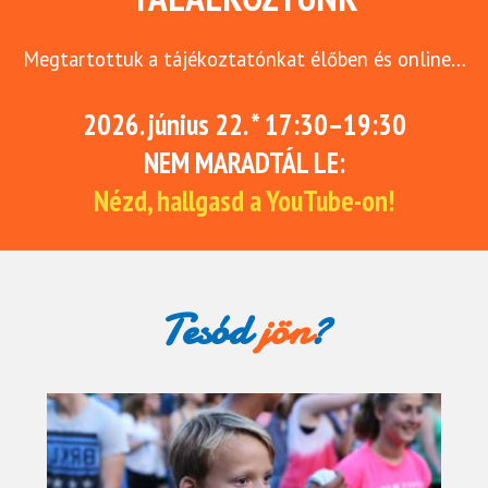
Megtartottuk a tájékoztatónkat élőben és online…
2026. június 22. * 17:30–19:30
NEM MARADTÁL LE:
Nézd, hallgasd a YouTube-on!
Tesód
jön
?