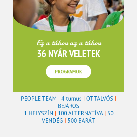
Ez a tábor az a tábor
36 NYÁR VELETEK
PROGRAMOK
PEOPLE TEAM
|
4 turnus
|
OTTALVÓS
|
BEJÁRÓS
1 HELYSZÍN
|
100 ALTERNATÍVA
|
50
VENDÉG
|
500 BARÁT