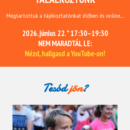
Megtartottuk a tájékoztatónkat élőben és online…
2026. június 22. * 17:30–19:30
NEM MARADTÁL LE:
Nézd, hallgasd a YouTube-on!
Tesód
jön
?