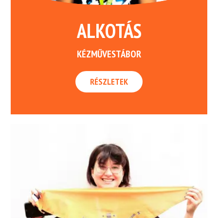
ALKOTÁS
KÉZMŰVESTÁBOR
RÉSZLETEK