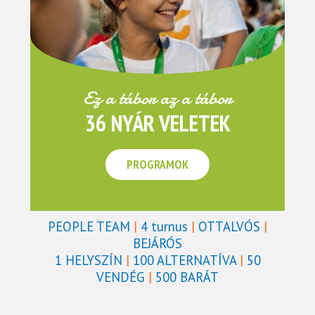
Ez a tábor az a tábor
36 NYÁR VELETEK
PROGRAMOK
PEOPLE TEAM
|
4 turnus
|
OTTALVÓS
|
BEJÁRÓS
1 HELYSZÍN
|
100 ALTERNATÍVA
|
50
VENDÉG
|
500 BARÁT