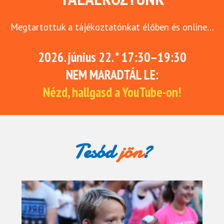
Megtartottuk a tájékoztatónkat élőben és online…
2026. június 22. * 17:30–19:30
NEM MARADTÁL LE:
Nézd, hallgasd a YouTube-on!
Tesód
jön
?