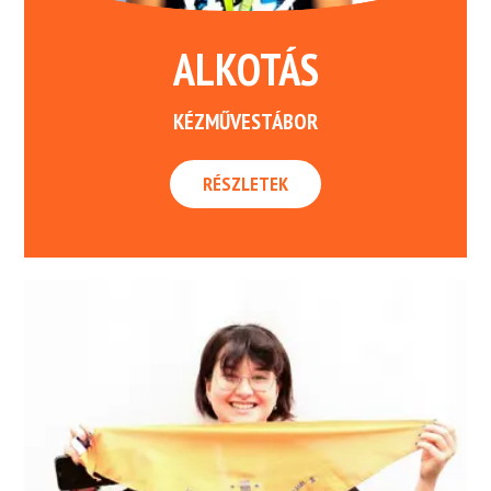
ALKOTÁS
KÉZMŰVESTÁBOR
RÉSZLETEK