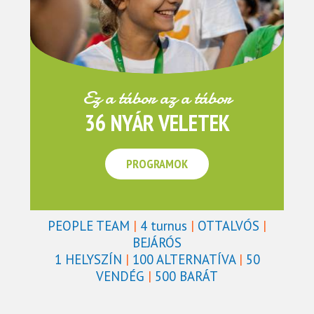
Ez a tábor az a tábor
36 NYÁR VELETEK
PROGRAMOK
PEOPLE TEAM
|
4 turnus
|
OTTALVÓS
|
BEJÁRÓS
1 HELYSZÍN
|
100 ALTERNATÍVA
|
50
VENDÉG
|
500 BARÁT