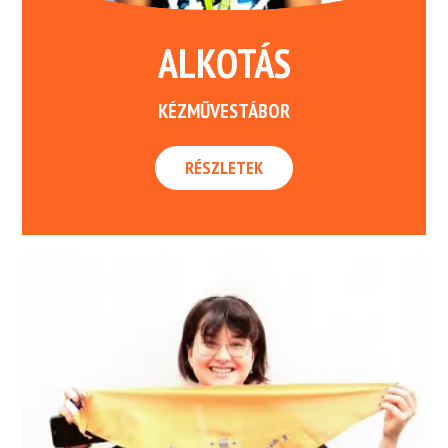
ALKOTÁS
KÉZMŰVESTÁBOR
RÉSZLETEK