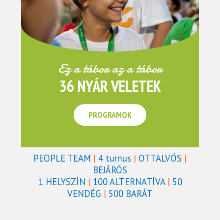
Ez a tábor az a tábor
36 NYÁR VELETEK
PROGRAMOK
PEOPLE TEAM
|
4 turnus
|
OTTALVÓS
|
BEJÁRÓS
1 HELYSZÍN
|
100 ALTERNATÍVA
|
50
VENDÉG
|
500 BARÁT