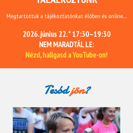
Megtartottuk a tájékoztatónkat élőben és online…
2026. június 22. * 17:30–19:30
NEM MARADTÁL LE:
Nézd, hallgasd a YouTube-on!
Tesód
jön
?