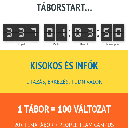
TÁBORSTART…
KISOKOS ÉS INFÓK
UTAZÁS, ÉRKEZÉS, TUDNIVALÓK
1 TÁBOR = 100 VÁLTOZAT
20< TÉMATÁBOR + PEOPLE TEAM CAMPUS