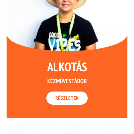
ALKOTÁS
KÉZMŰVESTÁBOR
RÉSZLETEK