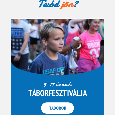
Tesód
jön
?
5–17 évesek
TÁBORFESZTIVÁLJA
TÁBOROK