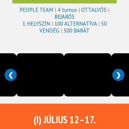
PEOPLE TEAM
|
4 turnus
|
OTTALVÓS
|
BEJÁRÓS
1 HELYSZÍN
|
100 ALTERNATÍVA
|
50
VENDÉG
|
500 BARÁT
❮
❯
(I) JÚLIUS 12–17.