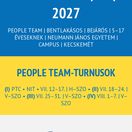
2027
PEOPLE TEAM | BENTLAKÁSOS | BEJÁRÓS | 5–17
ÉVESEKNEK | NEUMANN JÁNOS EGYETEM |
CAMPUS | KECSKEMÉT
PEOPLE TEAM-TURNUSOK
(I)
PTC • NIT • VII. 12–17. | H–SZO •
(II)
VII. 18–24. |
V–SZO •
(III)
VII. 25–31. | V–SZO •
(IV)
VIII. 1–7. | V–
SZO